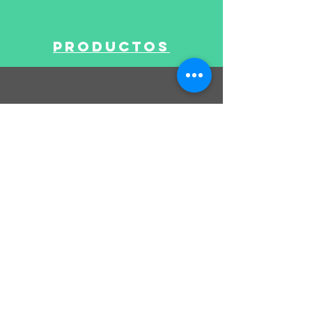
productos
APOYO
convertirse en
un distribuidor